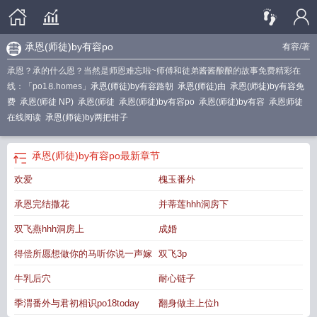
承恩(师徒)by有容po
有容
/著
承恩？承的什么恩？当然是师恩难忘啦~师傅和徒弟酱酱酿酿的故事免费精彩在
线：「po1⒏homes」
承恩(师徒)by有容路朝
承恩(师徒)由
承恩(师徒)by有容免
费
承恩(师徒 NP)
承恩(师徒
承恩(师徒)by有容po
承恩(师徒)by有容
承恩师徒
在线阅读
承恩(师徒)by两把钳子
承恩(师徒)by有容po
最新章节
欢爱
槐玉番外
承恩完结撒花
并蒂莲hhh洞房下
双飞燕hhh洞房上
成婚
得偿所愿想做你的马听你说一声嫁
双飞3p
牛乳后穴
耐心链子
季渭番外与君初相识po18today
翻身做主上位h