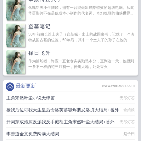
落魄功夫小生陆麟，拥有一台能做出炫酷特效的超级电脑。从此
华语影片不在是低成本小制作的代名词。奇幻瑰丽的仙侠世界...
盗墓笔记
50年前由长沙土夫子（盗墓贼）出土的战国帛书，记载了一个奇
特战国古墓的位置，50年后，其中一个土夫子的孙子在他的...
择日飞升
作为捕蛇者，许应一直老老实实勤恳本分，直到这一天，他捉到
一条不一样的蛇三月初一，神州大地，处处香火...
最新更新
www.wenxuez.com
主角宋然叶尘小说无弹窗
无尽灯芯
抢我后位可我天生皇后命洛芙慕容烬裴忌洛贞大结局+番外
金娘娘
开局穿成炮灰反派我反手截胡主角宋然叶尘大结局+番外
无尽灯芯
李善道全文免费阅读大结局
赵子曰