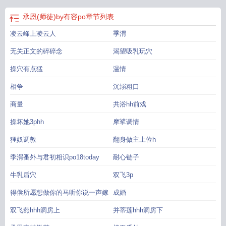
承恩(师徒)by有容po
章节列表
凌云峰上凌云人
季渭
无关正文的碎碎念
渴望吸乳玩穴
操穴有点猛
温情
相争
沉溺粗口
商量
共浴hh前戏
操坏她3phh
摩挲调情
狸奴调教
翻身做主上位h
季渭番外与君初相识po18today
耐心链子
牛乳后穴
双飞3p
得偿所愿想做你的马听你说一声嫁
成婚
双飞燕hhh洞房上
并蒂莲hhh洞房下