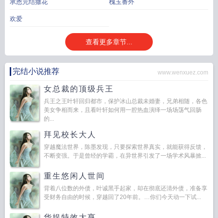
承恩完结撒花
槐玉番外
欢爱
查看更多章节...
完结小说推荐
www.wenxuez.com
女总裁的顶级兵王
兵王之王叶轩回归都市，保护冰山总裁未婚妻，兄弟相随，各色
美女争相而来，且看叶轩如何用一腔热血演绎一场场荡气回肠
的...
拜见校长大人
穿越魔法世界，陈墨发现，只要探索世界真实，就能获得反馈，
不断变强。于是曾经的学霸，在异世界引发了一场学术风暴掀...
重生悠闲人世间
背着八位数的外债，叶诚黑手起家，却在彻底还清外债，准备享
受财务自由的时候，穿越回了20年前。…你们今天动一下试...
华娱特效大亨