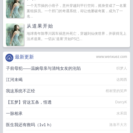
一个无节操的小痞子，意外穿越到平行空间，摇身变成了一名重
案组探员。一个邪门的奇遇系统，却让他屡破奇案，成为了一
名...
从道果开始
地球青年陈季川因车祸意外死亡，穿越到仙侠世界，并获得无上
法术道果。一切从‘道果’开始PS已...
最新更新
www.wenxuez.com
子前母犯——温婉母亲与清纯女友的沦陷
织梦人
江河未竭
达闻西
我这系统不正经
棺材里的笑声
【五梦】背这五条，悟透
DarcyK
一脉相承
水禾田
医生我还有救吗（1v1 h）
洛洛不大方