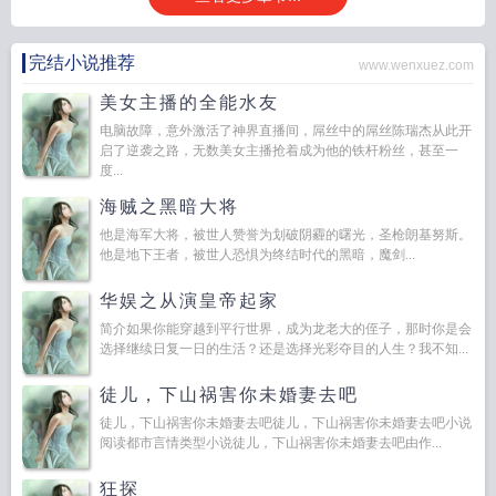
完结小说推荐
www.wenxuez.com
美女主播的全能水友
电脑故障，意外激活了神界直播间，屌丝中的屌丝陈瑞杰从此开
启了逆袭之路，无数美女主播抢着成为他的铁杆粉丝，甚至一
度...
海贼之黑暗大将
他是海军大将，被世人赞誉为划破阴霾的曙光，圣枪朗基努斯。
他是地下王者，被世人恐惧为终结时代的黑暗，魔剑...
华娱之从演皇帝起家
简介如果你能穿越到平行世界，成为龙老大的侄子，那时你是会
选择继续日复一日的生活？还是选择光彩夺目的人生？我不知...
徒儿，下山祸害你未婚妻去吧
徒儿，下山祸害你未婚妻去吧徒儿，下山祸害你未婚妻去吧小说
阅读都市言情类型小说徒儿，下山祸害你未婚妻去吧由作...
狂探