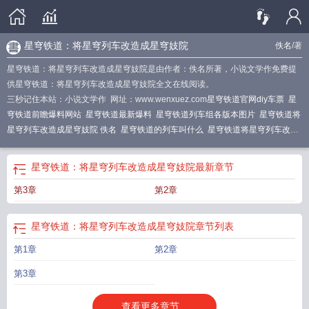
星穹铁道：将星穹列车改造成星穹妓院
佚名
/著
星穹铁道：将星穹列车改造成星穹妓院是由作者：佚名所著，小说文学作免费提
供星穹铁道：将星穹列车改造成星穹妓院全文在线阅读。
三秒记住本站：小说文学作 网址：www.wenxuez.com
星穹铁道官网diy车票
星
穹铁道前瞻爆料网站
星穹铁道最新爆料
星穹铁道列车组各版本图片
星穹铁道将
星穹列车改造成星穹妓院 佚名
星穹铁道的列车叫什么
星穹铁道将星穹列车改造
成星穹妓院
星穹铁道正式上线时间
星穹铁道星轨专票图片
星穹铁道星穹列车时
间线
星穹铁道百度百科
星穹铁道专题展示页
星穹铁道被国家强制停售了吗
星穹铁道：将星穹列车改造成星穹妓院
最新章节
第3章
第2章
星穹铁道：将星穹列车改造成星穹妓院
章节列表
第1章
第2章
第3章
查看更多章节...