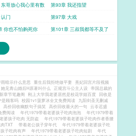
章 东哥放心我心里有数
第93章 我还指望
 认门
第97章 大戏
0章 你也不怕齁死你
第101章 三叔我都等不及了
带雨暗示什么意思
重生后我拒绝做平妻
熹妃回宫片段视频
她见青山婚后H原著叫什么
正规宫斗公主人设
帝国总裁的
新章节笔趣阁
刚上大学我老婆居然是校花学姐百度
回收是
户是顾客吗
校园1v1菠萝冰全文免费阅读
九阳剑圣无删减
饭
高价回收幽默句子搞笑
高价回收最火的一句
云岺迟盛
肉免费阅读
年代1979带着老婆孩子吃肉泡泡
年代1979带着
着老婆孩子吃肉 无防盗
年代1979带着老婆孩子吃肉作者香腰
吃肉TXT
带着老公孩子穿年代
年代1979带着老婆孩子吃
老婆孩子吃肉有声
年代1979带着老婆孩子吃肉短剧
年代