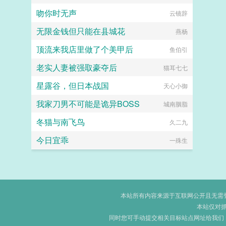
吻你时无声
云镜辞
无限金钱但只能在县城花
燕杨
顶流来我店里做了个美甲后
鱼伯引
老实人妻被强取豪夺后
猫耳七七
星露谷，但日本战国
天心小御
我家刀男不可能是诡异BOSS
城南胭脂
冬猫与南飞鸟
久二九
今日宜乖
一殊生
本站所有内容来源于互联网公开且无需登录
本站仅对
同时您可手动提交相关目标站点网址给我们