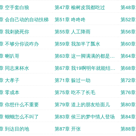
6章 空手套白狼
第47章 榆树皮我都吃过
第48
0章 会自己动的自动扶梯
第51章 咚咚咚
第52
4章 我刺挠死你
第55章 人工降雨
第56
8章 不够分你说咋办
第59章 我加半了瓢水
第60
2章 喇叭哥
第63章 这一脚满满的都是父
第64
爱
6章 同志来杯水
第67章 我19啊明年就能结婚
第68
了
子
0章 大孝子
第71章 躲过一劫
第72
4章 零成本
第75章 吃不了长毛
第76
8章 你想什么不重要
第79章 道上的朋友给面儿
第80
费了
2章 蝈蝈怎么不叫了
第83章 侯三的梦中情人登场
第84
6章 到达目的地
第87章 开张
第88