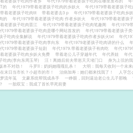
9带着老婆孩子吃肉作者乡
年代1979带着老婆孩子吃肉在哪里发布的
年
XT的
年代1979带着老婆孩子吃肉的乡妖火
年代1979带着老婆孩子
9带着老婆孩子吃肉tit
带着老婆去3 p
年代1979带着老婆孩子吃肉乡
吃肉的
年代1979带着老婆孩子吃肉 作者乡妖火
年代1979带着老婆
9带着老婆孩子吃肉晋江
年代1979带着老婆孩子吃肉笔趣阁
年代197
代1979带着老婆孩子吃肉是哪个网站首发的
年代1979带着老婆孩子
孩子吃肉全集解说
年代1979带着老婆孩子吃肉作者乡妖火txt
年代1
代1979带着老婆孩子吃肉李向东
年代1979老婆孩子吃肉讲的什么
代1979带着老婆孩子短剧
年代1979.带着老婆孩子有肉吃
年代19
9带着老婆孩子吃肉乡妖火免费
带着老公儿子穿越年代
年代养娃
年代
子吃肉(李向东周玉琴)
汪！离婚后前夫带崽天天堵门口
身为上弦的我
版本不对劲！
斗罗II：奶妈她嘎嘎乱杀！
大明：我每天收到一个未来
在末日当市长？小超市的市！
治病加寿：她们都来找我了！
人字怎
梦流年笺
文豪系统帮我成杀手
一睁眼，回到逼迫老公生儿子那晚
？
一胎双宝：我成了首长早死前妻