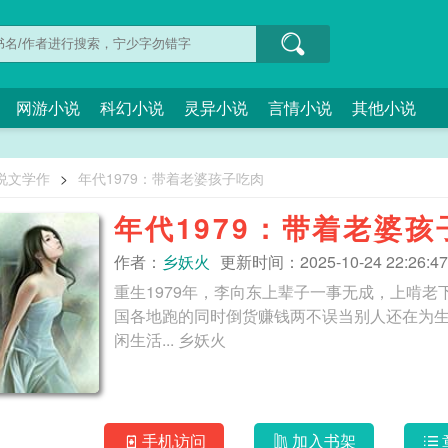
网游小说
科幻小说
灵异小说
言情小说
其他小说
说文学作
>
年代1979：带着老婆孩子吃肉
年代1979：带着老婆孩
作者：
乡妖火
更新时间：2025-10-24 22:26:47
重生1979年，李向东上辈子一事无成，上啃
国各地跑的同时倒货赚钱两不误当别人还在为
闲生活... 乡妖火
手机访问
加入书架