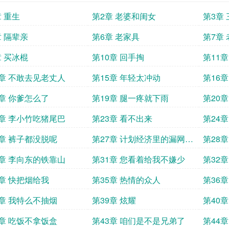
章 重生
第2章 老婆和闺女
第3章
章 隔辈亲
第6章 老家具
第7章
章 买冰棍
第10章 回手掏
第11
4章 不敢去见老丈人
第15章 年轻太冲动
第16
8章 你爹怎么了
第19章 腿一疼就下雨
第20
能干的
2章 李小竹吃猪尾巴
第23章 看不出来
第24
6章 裤子都没脱呢
第27章 计划经济里的漏网之
第28
鱼
0章 李向东的铁靠山
第31章 您看着给我不嫌少
第32
4章 快把烟给我
第35章 热情的众人
第36
8章 我特么不抽烟
第39章 炫耀
第40章
2章 吃饭不拿饭盒
第43章 咱们是不是兄弟了
第44