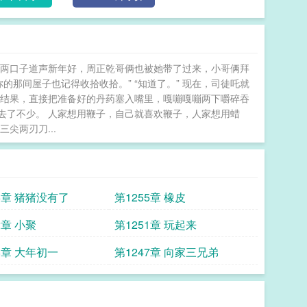
哥两口子道声新年好，周正乾哥俩也被她带了过来，小哥俩拜
的那间屋子也记得收拾收拾。” “知道了。” 现在，司徒吒就
看结果，直接把准备好的丹药塞入嘴里，嘎嘣嘎嘣两下嚼碎吞
去了不少。 人家想用鞭子，自己就喜欢鞭子，人家想用蜡
尖两刃刀...
6章 猪猪没有了
第1255章 橡皮
2章 小聚
第1251章 玩起来
8章 大年初一
第1247章 向家三兄弟