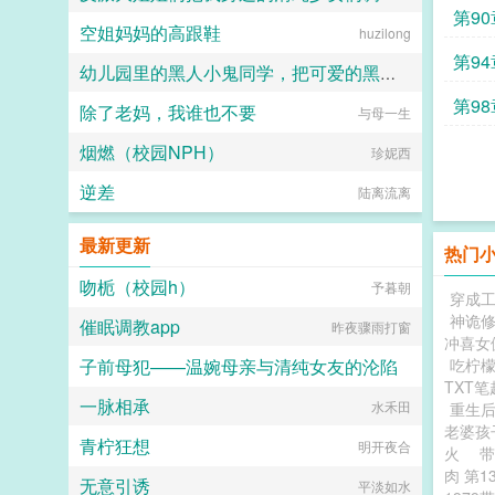
第9
空姐妈妈的高跟鞋
艾斯克-伊恩
huzilong
第9
幼儿园里的黑人小鬼同学，把可爱的黑丝吊带肥臀妈妈爆插到恶堕叫爹！（无绿改）
第9
除了老妈，我谁也不要
珍稀木种塞林木
与母一生
烟燃（校园NPH）
珍妮西
逆差
陆离流离
最新更新
热门
吻栀（校园h）
予暮朝
穿成
神诡
催眠调教app
昨夜骤雨打窗
冲喜女
子前母犯——温婉母亲与清纯女友的沦陷
吃柠檬
TXT
一脉相承
织梦人
水禾田
重生
老婆孩
青柠狂想
明开夜合
火
肉 第1
无意引诱
平淡如水