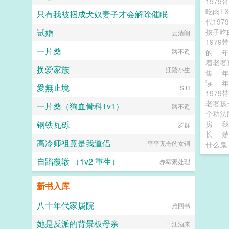
197
吃肉T
只有我被捆成犬奴妻子才会解除催眠
代197
试婚
孩子
blingtasis
云清朗
197
一片桑
路不遥
的
年
着老婆
换爱家族
江陵小生
集
年
读
年
愛無止境
S.R
197
老婆孩
一片桑（狗血骨科1v1）
路不遥
个功法
钢铁瓦砾
房
我
罗群
长
楚
高冷师祖竟是我道侣
平平无奇的女铜
什么鬼
自蹈覆辙 （1v2 重生）
赤霉素处理
新书入库
八十年代家属院
雁回书
她是反派的背景板母亲
一江酒来