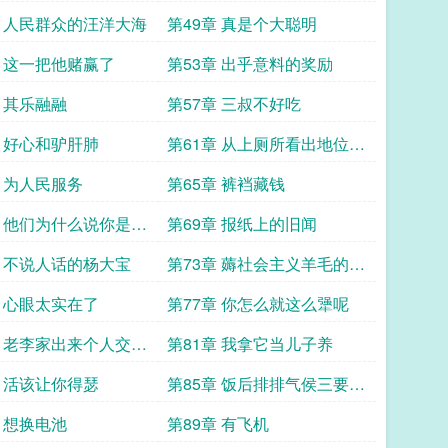
章 人民群众的汪洋大海
第49章 真是个大聪明
章 这一把他赌赢了
第53章 出乎意料的奖励
章 其乐融融
第57章 三叔不好吃
章 好心和驴肝肺
第61章 从上厕所看出地位的
变化
章 为人民服务
第65章 裤裆藏钱
章 他们为什么说你是傻
第69章 报纸上的旧闻
章 不说人话的杨大宝
第73章 薅社会主义羊毛的高
手
章 心眼太实在了
第77章 你怎么就这么犟呢
章 老李家出来个人交电
第81章 我拿它当儿子养
章 活该让你得瑟
第85章 饭后排排气侯三要努
力
章 想换电池
第89章 有飞机