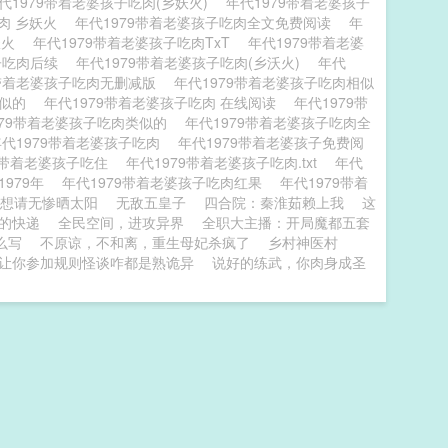
代1979带着老婆孩子吃肉(乡妖火)
年代1979带着老婆孩子
吃肉 乡妖火
年代1979带着老婆孩子吃肉全文免费阅读
年
妖火
年代1979带着老婆孩子吃肉TxT
年代1979带着老婆
孩子吃肉后续
年代1979带着老婆孩子吃肉(乡沃火)
年代
9带着老婆孩子吃肉无删减版
年代1979带着老婆孩子吃肉相似
类似的
年代1979带着老婆孩子吃肉 在线阅读
年代1979带
979带着老婆孩子吃肉类似的
年代1979带着老婆孩子吃肉全
年代1979带着老婆孩子吃肉
年代1979带着老婆孩子免费阅
79带着老婆孩子吃住
年代1979带着老婆孩子吃肉.txt
年代
1979年
年代1979带着老婆孩子吃肉红果
年代1979带着
想请无惨晒太阳
无敌五皇子
四合院：秦淮茹赖上我
这
的快递
全民空间，进攻异界
全职大主播：开局魔都五套
么写
不原谅，不和离，重生母妃杀疯了
乡村神医村
让你参加规则怪谈咋都是熟诡异
说好的练武，你肉身成圣