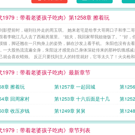
1979：带着老婆孩子吃肉》第1258章 擦着玩
到影壁前时，碰到往外走的周玉琪。 她来老宅是给李大哥两口子和李二
跟着李晓江几人去了西厢房屋里。 “姐夫，我回家帮我姐做饭了。” “好，你
摸猫，脚还翘在一只狗身上的姿势，躺在沙发上看手机。 朱阳也没有去
，一大股热流流遍全身，朱阳这才感觉自己身体深处传来的那种饥饿感减
己就会喜欢蜡烛。 反正只要找到主人的转世就好，它等太久了！火尖枪和三
代1979：带着老婆孩子吃肉》最新章节
58章 擦着玩
第1257章 一起回城
第125
54章 回周家村
第1253章 十六后面是十几
第125
50章 收压岁钱
第1249章 舅舅
第124
代1979：带着老婆孩子吃肉》章节列表