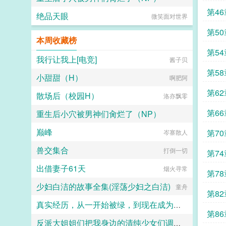
第4
绝品天眼
微笑面对世界
曲奇哈密瓜
第5
本周收藏榜
第5
我行让我上[电竞]
酱子贝
第5
小甜甜（H）
啊肥阿
第6
散场后（校园H）
洛亦飘零
第6
重生后小穴被男神们肏烂了（NP）
巅峰
第7
曲奇哈密瓜
岑寨散人
兽交集合
打倒一切
第7
出借妻子61天
烟火寻常
第7
少妇白洁的故事全集(淫荡少妇之白洁)
童舟
第8
真实经历，从一开始被绿，到现在成为绿奴
第8
反派大姐姐们把我身边的清纯少女们调教堕落后，一起来找我了
yaoyuan1984107