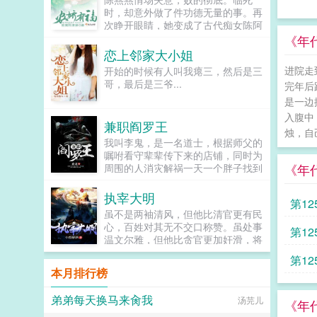
脸锋利，笑得桀骜又浪荡。那晚，林
时，却意外做了件功德无量的事。再
以微那件白裙子，被谢薄撕得稀巴
次睁开眼睛，她变成了古代痴女陈阿
烂。初入大学，林以微在酒吧认识了
福。望着那如天神一样高高在上的英
《年代
谢薄两人对彼此的身体都有点欲罢不
雄，陈阿福抹了把嘴角流下的憨口
恋上邻家大小姐
能，时常约见。她对谢薄的印象，就
水。这一世不要好高骛远，这一世不
进院走
开始的时候有人叫我瘪三，然后是三
是很乖，很听话的小奶狗，随时可以
要不切实际只是，这一世她人傻颜值
哥，最后是三爷...
好聚好散。后来林以微被朋友拉到赛
完年后
高，人穷运气好，福气多的用都用不
车场玩，意外见到了谢薄。他竟是名
完。某宝卖萌娘，求抱抱，求亲亲，
是一边
头正盛的顶流赛车手，聚光灯下，少
求各种肉肉。某男暴怒敢跟...
入腹中
年站在无比拉风的顶级超跑边，接受
兼职阎罗王
烛，自
全场粉丝狂热的呐喊。后来她又听
我叫李鬼，是一名道士，根据师父的
说，谢氏集团的继承人也叫谢薄。褪
嘱咐看守辈辈传下来的店铺，同时为
去了听话乖甜的奶狗属性，她认识了
《年
周围的人消灾解祸一天一个胖子找到
真正的谢薄占有欲超强，超腹黑，超
了我，带我进了一个鬼楼，于是一个
有钱装乖的颓废少女vs装乖的腹黑太
围绕着我身世的惊天阴谋开始了我的
执宰大明
子爷隐忍的爱意在众声喧哗中泛滥成
第12
存在到底是对是错？我到底是谁？...
灾阅读须知这是一盆古早泼天狗血，
虽不是两袖清风，但他比清官更有民
双c，he男女主均非完美人格，有很
心，百姓对其无不交口称赞。虽处事
第12
多缺点。...
温文尔雅，但他比贪官更加奸滑，将
对手戏耍于股掌之中。虽从不结党营
第12
私，但他比朋党更有底蕴，故交好友
本月排行榜
遍布满朝文武。他斗权臣惩贪官劝...
弟弟每天换马来肏我
汤芫儿
《年