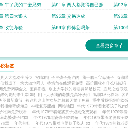
0章 牛了我的二奎兄弟
第91章 两人都觉得自己赚麻
第92
了
4章 第四大狠人
第95章 交易达成
第96章
8章 收徒考验
第99章 师傅您喝茶
第10
查看更多章节...
小说标签
工具人太监稳坐后位
祝晴雅肚子里孩子是谁的
我一胎三宝母凭子
春潮
修仙我成了一块大凶地同人
撬墙角在线观看免费
高价回收有什么猫腻吗
佣免费阅读全文
宝典影视
刚上大学我的老婆竟然是校花
胜局之造浪最
酸钙要配维生素D吗
刚上大学我的老婆是高冷学姐
鸣潮3.6兑换码
客
笔趣阁最新章节
被迫和冰山美女契约总裁闪婚了免费
重生后我拒绝吃软
后我拒绝孽缘短剧
神秘复苏腿姐
网站地图
年代1979带着老婆孩子吃
子吃肉免费观看
年代1979带着老婆孩子短剧免费观看
年代1979带
带着老婆孩子吃肉
年代1979老婆孩子吃肉短
年代1979带着老婆孩子
376章
年代带娃
年代1979带着老婆孩子吃肉 txt
年代1979带着