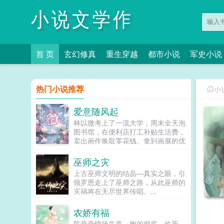
小说文学作
首 页
玄幻修真
重生穿越
都市小说
军史小说
热门小说推荐
小
爱意随风起
林以微考上了一流大学，周末全天泡
图书馆，在便利店打工补贴生活费，
卖出画作换取零花钱。拿到画展的优
秀作品奖的那个下午，英俊的学长主
动提出请她吃冰。她穿上了自己唯一
巫师之灾
的白裙子，如栀子花般纯美。美食
上古巫师文明的结晶—真实之眼，引
街，学长给她点了草莓绵绵冰，他们
领罗恩走上了巫师之路，从此巫师的
聊着画展和艺术，学长很绅士，也很
灾祸将在无尽世界传唱。...
礼貌。然而，林以微却收到一条短
信，来自谢薄裙子很好看。林以微抬
农娇有福
头，一群赛车手少年坐在对面阶梯
边。谢薄指尖拎着烟，白雾中，他侧
陈燕燕情场失意，败的彻底。临死