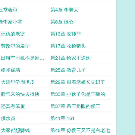
 三堂会审
第4章 李老太
 老李家小辈
第8章 谈心
章 记仇的老婆
第13章 农转非
章 劳改犯的发型
第17章 收拾猪头
章 出租车司机不是谁都
第21章 给家里送肉
章 咚咚踹墙
第25章 教育儿子
章 大清早学周扒皮
第29章 跟着老娘长见识了
章 脾气来的快去得快
第33章 小伙子你是干嘛的
章 还真有笨蛋
第37章 吊三角眼的侯三
 供水员
第41章 161
章 大家都想赚钱
第45章 你侯三又不是白老七