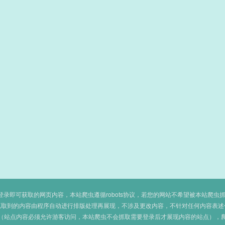
即可获取的网页内容，本站爬虫遵循robots协议，若您的网站不希望被本站爬虫抓取，可
抓取到的内容由程序自动进行排版处理再展现，不涉及更改内容，不针对任何内容表述
（站点内容必须允许游客访问，本站爬虫不会抓取需要登录后才展现内容的站点），