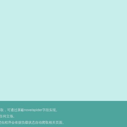
通过屏蔽novelspider字段实现。
任何立场。
爬虫程序会依据负载状态自动爬取相关页面。