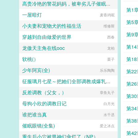
高贵冷艳的警花妈妈，被卑劣儿子催眠成了只知道用丝足和小穴伺候亲生儿子的肉玩具！
第1
一屋暗灯
麦香鸡呢
逆旅
第5
小夫妻和宠物犬的性福生活
维修斯
第9
穿越到自由做爱的世界
西春
第1
龙傲天主角在线ooc
龙柏
软桃(）
第1
栗子
少年阿宾(全)
乐乐陶陶
第2
征服璃月七星～把她们全部调教成爆乳长腿肉便器母猪的第一步
第2
反差调教（父女，）
章鱼丸子
佚名
第3
母狗小欣的调教日记
白月光
第3
谁把谁当真
水千丞
第3
催眠眼镜(全集)
爱之冰点
第4
重生后小穴被男神们肏烂了（NP）