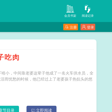
会员书架
阅读记录
注册
登录
子吃肉
老下啃小，中间靠老婆这辈子他成了一名火车供水员，全
生活而忧愁的时候，他已经过上了老婆孩子热炕头的悠
章节目录
立即阅读