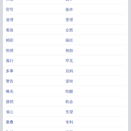
官司
振作
道理
受理
着急
众怒
精彩
疯狂
热情
抱怨
孤行
罕见
多事
后妈
警告
逆转
曝光
吃醋
接招
机会
省心
失望
重叠
专利