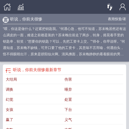
听说，你前夫很惨
夜雨惊蛰
/著
“喂，你这是做什么？赶紧把钥匙我。“何遇心急，他可不知道，苏未晚居然还有这
么调皮的一面，难道之前都是装的？苏未晚往前走了两步，转身，摇晃着手里的
钥匙串，轻笑：“想要你的钥匙？可以，先把工资卡上交。”“得令，你早说呀。”何
遇知道，苏未晚不缺钱，可开口要了他的工资卡，其意味不言而喻，何遇抬头，
怪不得眼睛出汗，原来是骄阳似火啊。清风拂面，苏未晚静静的看着眼前的男
人，惟愿岁月静好。海棠书屋（po18m.vip）提供听说，你前夫很惨最新章节全
文免费阅读！。
听说前夫想复合作者松郁郁
听说前夫想复合作者顿顿吃白馍
你
听说，你前夫很惨
最新章节
前夫很惨全文免费阅读
听说你前夫很惨全文免费阅读
梦里听说前夫死了
听说前
大结局
伤害
夫结婚了
听说前夫想复合免费阅读无弹幕
听说前夫要复合
听说你前夫很惨结
局
前夫想复婚
听说你是我前夫
你前夫很惨
听说前夫暗恋我txt
听说前夫又要离
调换
唾弃
婚了
听说你前夫很惨免费阅读
听说前夫想复合txt
听说前夫想复合免费阅读
听
说前夫想复合松郁郁
你前夫很惨免费阅读
听说前夫暗恋我
听说前夫想复合(顿
幻觉
处置
顿吃白馍)
听说前夫暗恋我蓝向庭
听说前夫想复合全文免费阅读
听说前夫想复
女孩
下台
合顿顿吃白馍
听说前夫想复合百度
听说前夫想复婚
听说前夫想复合晋江
听说
前夫想复合
听说我是你前夫
听说前夫想复合全文阅读
听说前夫又离婚了
听说
赢了
义气
前夫想复合无弹窗
听说前夫暗恋我古小施
你前夫很惨百度
听说前夫暗恋我免费