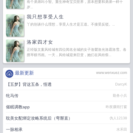
有个弟弟叫小智。重生神奇宝贝世界，原本想要和弟弟一样十
岁...
我只想享受人生
丫的别谈什么理想，享受人生才是王道。不接受反驳。...
洛家四才女
正经版文案风铃城有四位闻名全城的女子洛縈洛光洛霜洛雪。各
擅琴棋书画。一天，风铃城迎来巨变，她们在风铃祭...
最新更新
www.wenxuez.com
【五梦】背这五条，悟透
DarcyK
牝马传
勤务小兵
催眠调教app
昨夜骤雨打窗
耽美女配绑定攻略系统后（弯掰直）
伪人12138
一脉相承
水禾田