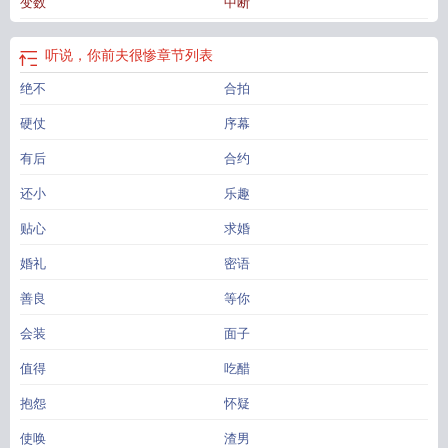
变数
中断
阅读
听说前夫就是用来被怼的
听说你前夫很惨
听说你喜欢我前夫
听说，你前夫很惨
章节列表
绝不
合拍
硬仗
序幕
有后
合约
还小
乐趣
贴心
求婚
婚礼
密语
善良
等你
会装
面子
值得
吃醋
抱怨
怀疑
使唤
渣男