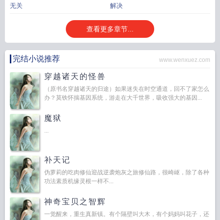
无关
解决
查看更多章节...
完结小说推荐
www.wenxuez.com
穿越诸天的怪兽
（原书名穿越诸天的归途）如果迷失在时空通道，回不了家怎么
办？莫铁怀揣基因系统，游走在大千世界，吸收强大的基因...
魔狱
...
补天记
伪萝莉的吃肉修仙迎战逆袭炮灰之旅修仙路，很崎岖，除了各种
功法素质机缘灵根一样不...
神奇宝贝之智辉
一觉醒来，重生真新镇。有个隔壁叫大木，有个妈妈叫花子，还