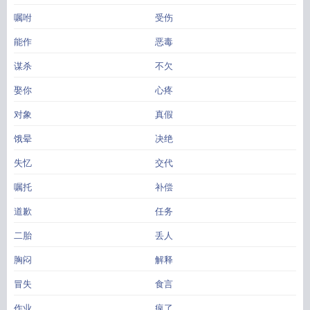
嘱咐
受伤
能作
恶毒
谋杀
不欠
娶你
心疼
对象
真假
饿晕
决绝
失忆
交代
嘱托
补偿
道歉
任务
二胎
丢人
胸闷
解释
冒失
食言
作业
疯了