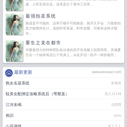
盛，人民安居乐业。这里是出了唐诗三百首...
最强拍卖系统
炼器是不可能的，这辈子都不可能炼器，炼丹又不会，只能靠拍
卖才能维持生计，虽然时常装逼，时常炫耀，可唯有这样才能
吊...
重生之龙在都市
华夏最强大的特种部队执法者的高手沧龙被人陷害而死，灵魂重
生在一个纨绔风流公子哥身上，从此开启一段不一样的都市...
最新更新
www.wenxuez.com
熟女名器系统
富梅洛
耽美女配绑定攻略系统后（弯掰直）
伪人12138
江河未竭
达闻西
相识
yuyu
山花漫情
未了之人