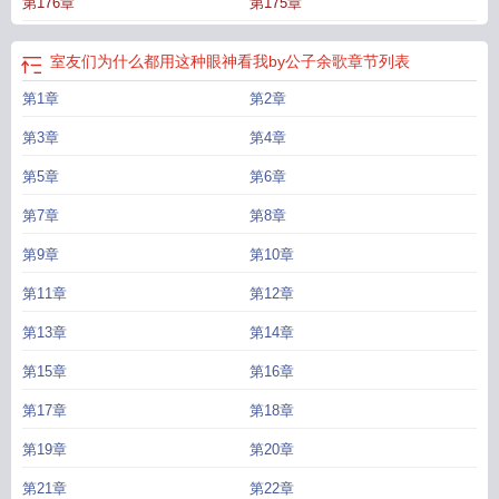
第176章
第175章
号室友示爱的时候，他感慨：“这么多人喜欢扬哥，我好羡慕啊。”说完发了个哈
欠，趴在桌子上睡起了觉。顾清扬：“……”月考放榜，看到学霸又是宿舍第一，他
终于放心了：“雪哥才是我们宿舍最厉害的男人！”众人纷纷感慨：“怜爱了，可怜
室友们为什么都用这种眼神看我by公子余歌
章节列表
的转校生成了大佬对照组惹。”“怜爱了，可怜的转校生成了帮室友们转交情书的工
第1章
第2章
具人了惹！”直到有次暴雨天，几个人一同冒雨跑回宿舍里，众人却发现摘掉黑框
眼镜，捋起额发的随翊，眉眼竟是惊为天人的秀美。大家熬通宵没解开一道数学
第3章
第4章
题，却听见随翊放下笔默默感慨：“也不是很难啊。”再然后，学校论坛里开始流传
一段视频，传言那个大提琴拉的惊绝绝艳的男孩，是随翊。传言还未被证实，篮
第5章
第6章
球比赛上，被迫营业的随翊受不了太多肢体接触，一个暴扣不小心直接扣碎了篮
第7章
第8章
球板。众人：“？？？！！！”网友们很快就发现，这个直播栏目渐渐变了味道。譬
如随翊早晨起来，都在纠结他桌子上的几份早餐，他应该吃哪一份。下雨天，室
第9章
第10章
友们都拿着伞在等他撑同一把。譬如本来是情书转交工具人的随翊抱着自己今天
第11章
第12章
收到的一堆情书回宿舍的时候，宿舍里总是醋味弥漫。随翊渐渐发现，他的舍友
们看他的眼神都很不对劲。晚上熄灯以后，随翊摸着枕头下的几封措辞炙热癫狂
第13章
第14章
的情书，裹紧了自己的被子。《男高宿舍》刚开播时，众人：“他凭什么上这个节
第15章
第16章
目啊，太普了吧！”后来随翊被疯抢的时候，众人：“很合理啊，是我我也抢！”没
什么人看的冷门节目忽然全民大爆，火出圈了。网友：“随翊，一个俘虏了校霸，
第17章
第18章
校草和学霸并代替了他们的男高中生！”“等等……你们看到某论坛扒出的随美男的
家世了吗！这是真大佬啊！”校园+娱乐圈新鲜组合，四个国民男高中生们的炙热
第19章
第20章
青春！本文1VS1.只有一对双箭头。校霸只是个称谓，都是好同学！
室友们为什
第21章
第22章
么都用这种眼神看我好看吗
室友总是盯着我怎么回事
室友们为什么都用这种眼