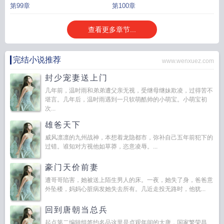
第99章
第100章
查看更多章节...
完结小说推荐
www.wenxuez.com
封少宠妻送上门
几年前，温时雨和弟弟遭父亲无视，受继母继妹欺凌，过得苦不
堪言。几年后，温时雨遇到一只软萌酷帅的小萌宝。小萌宝初
次...
雄爸天下
威风凛凛的九州战神，本想着龙隐都市，弥补自己五年前犯下的
过错。谁知对方视他如草莽，恣意凌辱。...
豪门天价前妻
遭哥哥陷害，她被送上陌生男人的床。一夜，她失了身，爸爸意
外坠楼，妈妈心脏病发她失去所有。几近走投无路时，他犹...
回到唐朝当总兵
起点第二编辑组签约名品这里是贞观年间的大唐，国家繁荣昌