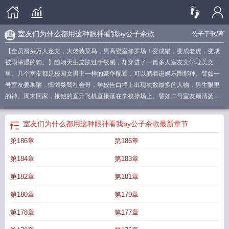
室友们为什么都用这种眼神看我by公子余歌
公子于歌
/著
【全员箭头万人迷文，大佬装菜鸟，男高寝室修罗场！变成猫，变成老虎，变成
被雨淋湿的狗。】随翊天生皮肤过于敏感，却穿进了一篇多人室友文学耽美文
里。几个室友都是校园文男主一样的豪华配置，可以躺着进娱乐圈那种。譬如一
号室友姜乘曜，慵懒桀骜社会哥，学校告白墙上出现次数最多的人物，男生眼里
的神。周末回家，接他的直升飞机直接落在学校操场上。譬如二号室友顾清扬，
颜值天花板，校草，学生会主席，戴金丝眼镜，最普通的校服也能穿出春风十里
的范儿，是所有女生爱慕的男神，坐加长版宾利上下学。譬如三号室友凌雪竹，
室友们为什么都用这种眼神看我by公子余歌
最新章节
孤僻阴翳，气质型，瘸了一条腿，也瘸了一颗心，是所有人心目中的学神。据说
第186章
第185章
他手腕上一块表，就能买市中心一套房。他们有钱，有颜，人气逆天。一个宿舍
里，只有四号男高中生随翊看起来最不起眼。他们一起上了一档名为《男高宿
第184章
第183章
舍》的冷门直播类综艺。网友纷纷感慨：“他和这个宿舍真的格格不入啊。”“住在
这么优秀的宿舍里，他应该压力很大吧？”“怜爱了，他会成为有史以来人气最低的
第182章
第181章
男高中生吧？”敏感体质，细微触碰都会有强烈反应的随翊：“真的么？那太好
第180章
第179章
了。”四个人的恋爱太拥挤危险，他立志要做室友文学里的路人。当一号室友在篮
球场上被爱慕和尖叫声包围的时候，他跟着人群一起喊：“哇，曜哥也太帅了吧。”
第178章
第177章
喊完面无表情地喝了口自己手里的奶茶。姜乘曜：“……”当一堆追求者跑过来给二